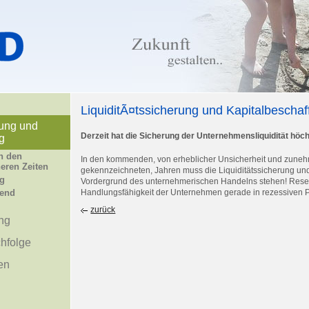
LiquiditÃ¤tssicherung und Kapitalbeschaf
rung und
Derzeit hat die Sicherung der Unternehmensliquidität höchs
g
n den
In den kommenden, von erheblicher Unsicherheit und zunehm
eren Zeiten
gekennzeichneten, Jahren muss die Liquiditätssicherung un
ng
Vordergrund des unternehmerischen Handelns stehen! Reser
gend
Handlungsfähigkeit der Unternehmen gerade in rezessiven 
zurück
ng
hfolge
en