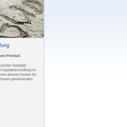
fung
te Priorität!
ender Volatilität
d Kapitalbeschaffung im
ven können hierbei die
Phasen gewährleisten.