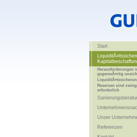
Start
LiquiditÃ¤tssiche
Kapitalbeschaffun
Herausforderungen i
gegenwÃ¤rtig unsich
LiquiditÃ¤tssicheru
Reserven sind zwin
erforderlich
Sanierungsberatu
Unternehmensnac
Unser Unternehm
Referenzen
Kontakt