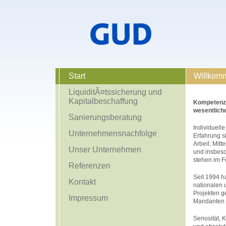
Start
Willkom
LiquiditÃ¤tssicherung und
Kapitalbeschaffung
Kompetenz 
wesentlich
Sanierungsberatung
Individuelle
Unternehmensnachfolge
Erfahrung s
Arbeit. Mit
Unser Unternehmen
und insbes
stehen im F
Referenzen
Seit 1994 h
Kontakt
nationalen 
Projekten 
Impressum
Mandanten 
Seriosität, 