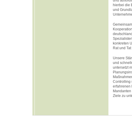
und absolut
hierbei die
und Grundl
Unternehme
Gemeinsam 
Kooperation
deutschland
Spezialisten
konkreten U
Rat und Tat 
Unsere Stär
und schnell
untersetzt m
Planungsin
Maßnahmenp
Controlling
erfahrenen 
Mandanten 
Ziele zu unt