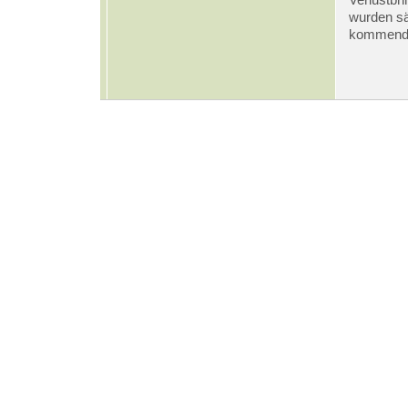
wurden sä
kommende