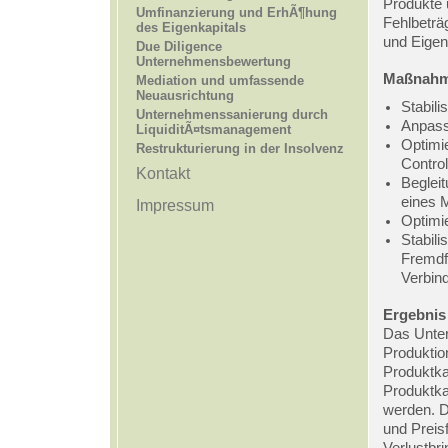
Produkte 
Umfinanzierung und ErhÃ¶hung
Fehlbeträg
des Eigenkapitals
und Eigenk
Due Diligence
Unternehmensbewertung
Maßnah
Mediation und umfassende
Neuausrichtung
Stabili
Unternehmenssanierung durch
Anpass
LiquiditÃ¤tsmanagement
Optimie
Restrukturierung in der Insolvenz
Control
Kontakt
Beglei
eines 
Impressum
Optimi
Stabili
Fremdf
Verbind
Ergebnis
Das Unter
Produktion
Produktkal
Produktkal
werden. D
und Preis
Verlustbr