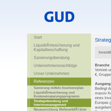
Start
Strate
LiquiditÃ¤tssicherung und
Kapitalbeschaffung
Investi
Sanierungsberatung
Branche
Unternehmensnachfolge
Vertrieb 
Unser Unternehmen
€, Gruppe
Referenzen
Ausgang
Sanierung mittels Insolvenzplan
Bedingt d
LiquiditÃ¤tssicherung und
massiv K
Kosteneinsparungsprogramm
eines Inv
Strategieberatung und
Europas g
Interimsmanagement
ausgelast
Neuausrichtung WeltmarktfÃ¼hrer