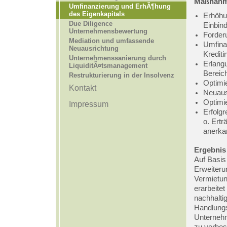
Maßnah
Umfinanzierung und ErhÃ¶hung
des Eigenkapitals
Erhöhu
Due Diligence
Einbind
Unternehmensbewertung
Forder
Mediation und umfassende
Umfina
Neuausrichtung
Kreditin
Unternehmenssanierung durch
Erlang
LiquiditÃ¤tsmanagement
Bereic
Restrukturierung in der Insolvenz
Optimi
Kontakt
Neuaus
Optimi
Impressum
Erfolgr
o. Ert
anerka
Ergebnis
Auf Basis
Erweiteru
Vermietun
erarbeite
nachhaltig
Handlungs
Unternehm
zu verbes