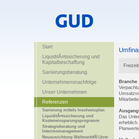
Start
Umfina
LiquiditÃ¤tssicherung und
Kapitalbeschaffung
Freizei
Sanierungsberatung
Branche
Unternehmensnachfolge
Verpachtu
Unser Unternehmen
Umsatzvol
Mitarbeite
Referenzen
Sanierung mittels Insolvenzplan
Ausgang
LiquiditÃ¤tssicherung und
Das Unter
Kosteneinsparungsprogramm
erheblich.
Strategieberatung und
Planwerte
Interimsmanagement
Neuausrichtung WeltmarktfÃ¼hrer