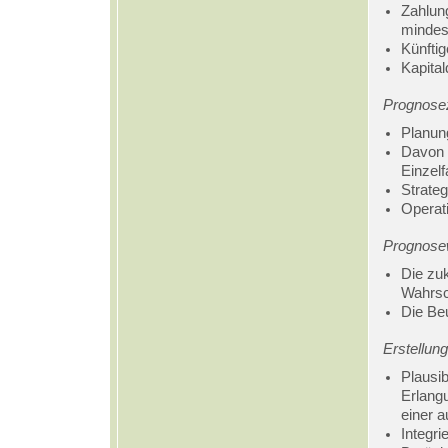
Zahlun
mindest
Künfti
Kapital
Prognose
Planun
Davon 
Einzelf
Strateg
Operat
Prognosew
Die zu
Wahrsc
Die Be
Erstellun
Plausi
Erlang
einer 
Integri