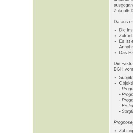
ausgegang
Zukunftsf
Daraus er
Die In
Zukünf
Es ist 
Annahm
Das Haf
Die Fakto
BGH vom 0
Subjekt
Objekti
- Prog
- Prog
-
Progn
- Erst
- Sorg
Prognose
Zahlung