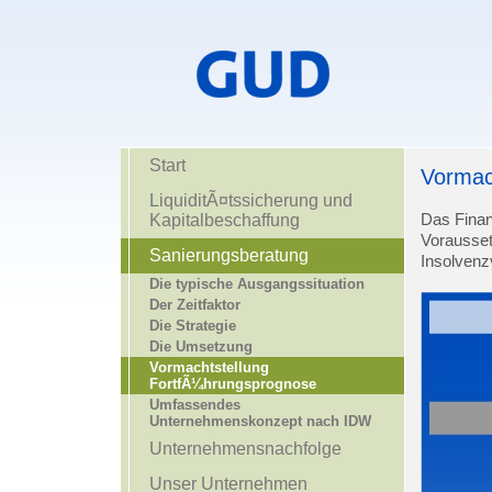
Start
Vormac
LiquiditÃ¤tssicherung und
Kapitalbeschaffung
Das Finan
Vorausset
Sanierungsberatung
Insolvenz
Die typische Ausgangssituation
Der Zeitfaktor
Die Strategie
Die Umsetzung
Vormachtstellung
FortfÃ¼hrungsprognose
Umfassendes
Unternehmenskonzept nach IDW
Unternehmensnachfolge
Unser Unternehmen